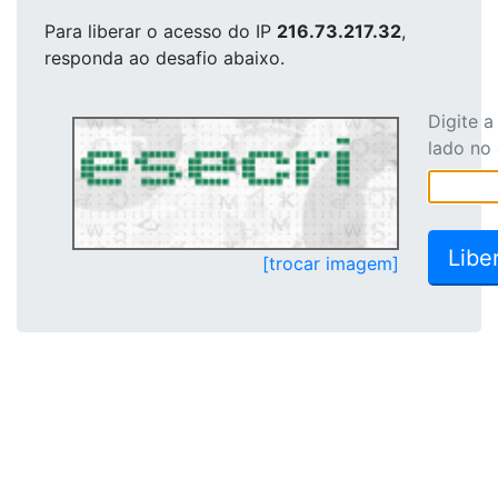
Para liberar o acesso
do IP
216.73.217.32
,
responda ao desafio abaixo.
Digite 
lado no
[trocar imagem]